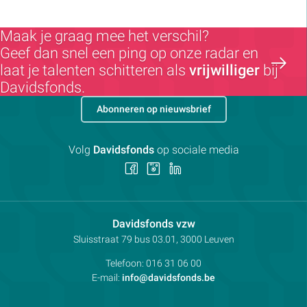
Maak je graag mee het verschil?
Geef dan snel een ping op onze radar en
laat je talenten schitteren als
vrijwilliger
bij
Davidsfonds.
Abonneren op nieuwsbrief
Volg
Davidsfonds
op sociale media
Volg
Volg
Volg
ons
ons
ons
op
op
op
Facebook
Instagram
LinkedIn
Contactpersoon:
Davidsfonds vzw
Adres:
Sluisstraat 79
bus 03.01, 3000
Leuven
Telefoon:
016 31 06 00
E-mail:
info@davidsfonds.be